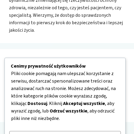
dynamicznie zmieniającej się rzeczywistości ochrony
zdrowia, niezależnie od tego, czy jesteś pacjentem, czy
specjalistą. Wierzymy, że dostęp do sprawdzonych
informacji to pierwszy krok do bezpieczeństwa i lepszej
jakości życia.
Nawigacja
Cenimy prywatność użytkowników
Pliki cookie pomagają nam ulepszać korzystanie z
O nas
serwisu, dostarczać spersonalizowane treści oraz
analizować ruch na stronie. Możesz zdecydować, na
Kontakt
które kategorie plików cookie wyrażasz zgodę,
Mapa strony
klikając
Dostosuj
. Kliknij
Akceptuj wszystkie
, aby
Polityka prywatności
wyrazić zgodę, lub
Odrzuć wszystkie
, aby odrzucić
pliki inne niż niezbędne.