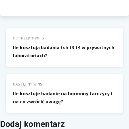
Nawigacja
wpisu
POPRZEDNI WPIS
Ile kosztują badania tsh t3 t4 w prywatnych
laboratoriach?
NASTĘPNY WPIS
Ile kosztuje badanie na hormony tarczycy i
na co zwrócić uwagę?
Dodaj komentarz