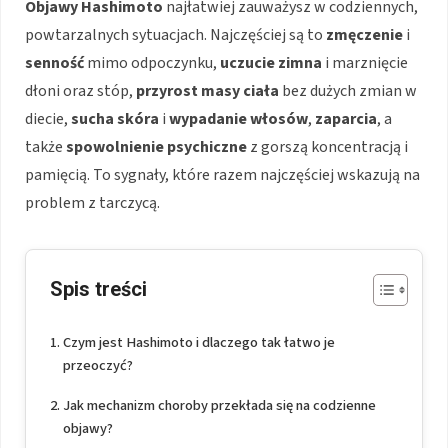
Objawy Hashimoto
najłatwiej zauważysz w codziennych,
powtarzalnych sytuacjach. Najczęściej są to
zmęczenie
i
senność
mimo odpoczynku,
uczucie zimna
i marznięcie
dłoni oraz stóp,
przyrost masy ciała
bez dużych zmian w
diecie,
sucha skóra
i
wypadanie włosów
,
zaparcia
, a
także
spowolnienie psychiczne
z gorszą koncentracją i
pamięcią. To sygnały, które razem najczęściej wskazują na
problem z tarczycą.
Spis treści
Czym jest Hashimoto i dlaczego tak łatwo je
przeoczyć?
Jak mechanizm choroby przekłada się na codzienne
objawy?