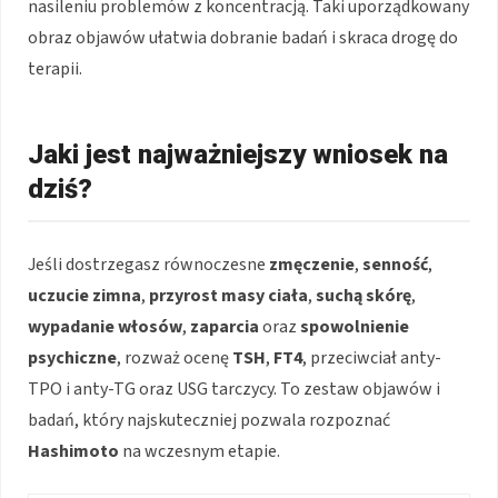
nasileniu problemów z koncentracją. Taki uporządkowany
obraz objawów ułatwia dobranie badań i skraca drogę do
terapii.
Jaki jest najważniejszy wniosek na
dziś?
Jeśli dostrzegasz równoczesne
zmęczenie
,
senność
,
uczucie zimna
,
przyrost masy ciała
,
suchą skórę
,
wypadanie włosów
,
zaparcia
oraz
spowolnienie
psychiczne
, rozważ ocenę
TSH
,
FT4
, przeciwciał anty-
TPO i anty-TG oraz USG tarczycy. To zestaw objawów i
badań, który najskuteczniej pozwala rozpoznać
Hashimoto
na wczesnym etapie.