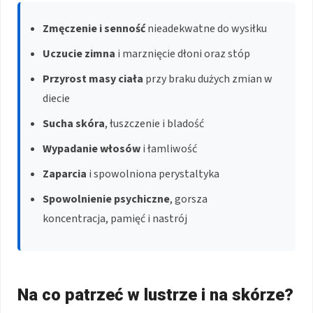
Zmęczenie i senność
nieadekwatne do wysiłku
Uczucie zimna
i marznięcie dłoni oraz stóp
Przyrost masy ciała
przy braku dużych zmian w
diecie
Sucha skóra
, łuszczenie i bladość
Wypadanie włosów
i łamliwość
Zaparcia
i spowolniona perystaltyka
Spowolnienie psychiczne
, gorsza
koncentracja, pamięć i nastrój
Na co patrzeć w lustrze i na skórze?