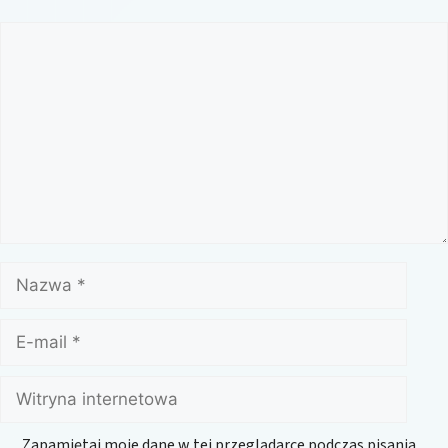
Komentarz
Nazwa
E-
mail
Witryna
internetowa
Zapamiętaj moje dane w tej przeglądarce podczas pisania