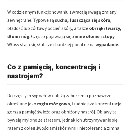
W codziennym funkcjonowaniu zwracają uwagę zmiany
zewnętrzne. Typowe są
sucha, łuszcząca się skóra
,
bladość lub żółtawy odcień skóry, a także
obrzęki twarzy,
dłoni i nóg
. Często pojawiają się
zimne dłonie i stopy
.
Włosy stają się słabsze i bardziej podatne na
wypadanie
.
Co z pamięcią, koncentracją i
nastrojem?
Do częstych sygnałów należą zaburzenia poznawcze
określane jako
mgła mózgowa
, trudniejsza koncentracja,
gorsza pamięć świeża oraz obniżony nastrój. Objawy te
bywają mylone ze stresem, jednak ich utrzymywanie się
razem z dolegliwościami skórnymi i nietolerancją zimna