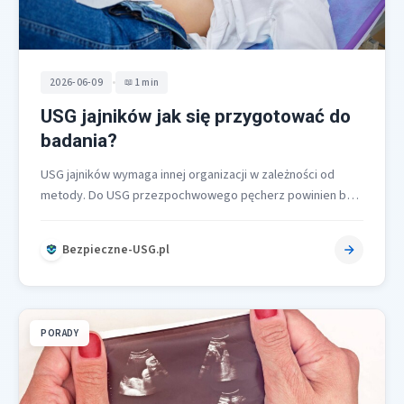
•
2026-06-09
1 min
USG jajników jak się przygotować do
badania?
USG jajników wymaga innej organizacji w zależności od
metody. Do USG przezpochwowego pęcherz powinien być
opróżniony [1][5][7][8]. Do USG przezbrzusznego…
Bezpieczne-USG.pl
PORADY