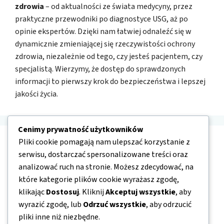
zdrowia
– od aktualności ze świata medycyny, przez
praktyczne przewodniki po diagnostyce USG, aż po
opinie ekspertów. Dzięki nam łatwiej odnaleźć się w
dynamicznie zmieniającej się rzeczywistości ochrony
zdrowia, niezależnie od tego, czy jesteś pacjentem, czy
specjalistą. Wierzymy, że dostęp do sprawdzonych
informacji to pierwszy krok do bezpieczeństwa i lepszej
jakości życia.
Cenimy prywatność użytkowników
Pliki cookie pomagają nam ulepszać korzystanie z
Nawigacja
serwisu, dostarczać spersonalizowane treści oraz
analizować ruch na stronie. Możesz zdecydować, na
O nas
które kategorie plików cookie wyrażasz zgodę,
klikając
Dostosuj
. Kliknij
Akceptuj wszystkie
, aby
Kontakt
wyrazić zgodę, lub
Odrzuć wszystkie
, aby odrzucić
Mapa strony
pliki inne niż niezbędne.