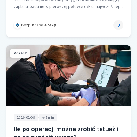
zaplanuj badanie w pierwszej połowie cyklu, najwcześniej 2
dni po miesiączce i najpóźniej…
Bezpieczne-USG.pl
PORADY
•
2026-02-09
5 min
Ile po operacji można zrobić tatuaż i