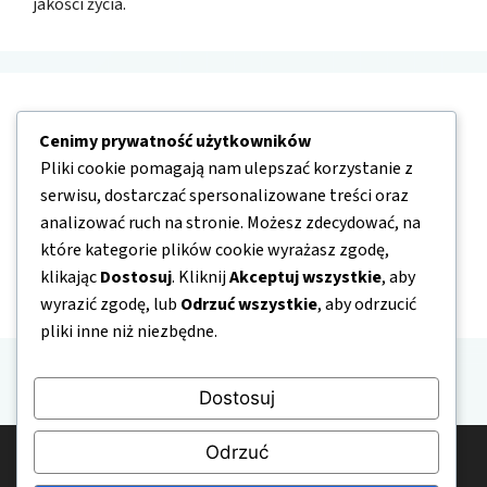
jakości życia.
Nawigacja
Cenimy prywatność użytkowników
Pliki cookie pomagają nam ulepszać korzystanie z
O nas
serwisu, dostarczać spersonalizowane treści oraz
Kontakt
analizować ruch na stronie. Możesz zdecydować, na
które kategorie plików cookie wyrażasz zgodę,
Mapa strony
klikając
Dostosuj
. Kliknij
Akceptuj wszystkie
, aby
Polityka prywatności
wyrazić zgodę, lub
Odrzuć wszystkie
, aby odrzucić
pliki inne niż niezbędne.
Dostosuj
Odrzuć
© 2026 Bezpieczne-USG.pl