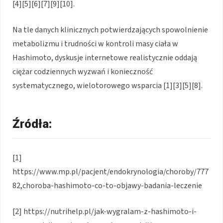
[4][5][6][7][9][10].
Na tle danych klinicznych potwierdzających spowolnienie
metabolizmu i trudności w kontroli masy ciała w
Hashimoto, dyskusje internetowe realistycznie oddają
ciężar codziennych wyzwań i konieczność
systematycznego, wielotorowego wsparcia [1][3][5][8].
Źródła:
[1]
https://www.mp.pl/pacjent/endokrynologia/choroby/777
82,choroba-hashimoto-co-to-objawy-badania-leczenie
[2] https://nutrihelp.pl/jak-wygralam-z-hashimoto-i-