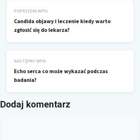
Nawigacja
wpisu
POPRZEDNI WPIS
Candida objawy i leczenie kiedy warto
zgłosić się do lekarza?
NASTĘPNY WPIS
Echo serca co może wykazać podczas
badania?
Dodaj komentarz
Komentarz