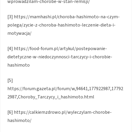
wprowadzilam-chorobe-w-stan-remisji/
[3] https://mamhashi.pl/choroba-hashimoto-na-czym-
polega/zycie-z-choroba-hashimoto-leczenie-dieta-i-
motywacja/
[4] https://food-forum.pl/artykul/postepowanie-
dietetyczne-w-niedoczynnosci-tarczycy-i-chorobie-
hashimoto
[5]
https://forum.gazeta.pl/forum/w,94641,177922987,17792
2987,Choroby_Tarczycy_i_hashimoto.html
[6] https://calkiemzdrowo.pl/wyleczylam-chorobe-
hashimoto/