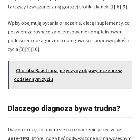
tarczycy i związanej z nią gorszej trofiki tkanek [1][6][9].
Wpisy obejmują pytania o leczenie, dietę i suplementy, co
potwierdza rosnące zainteresowanie kompleksowym
podejściem do łagodzenia dolegliwości i poprawy jakości
życia [3][4][10].
Choroba Baastrupa przyczyny objawy leczenie w
codziennym życiu
Dlaczego diagnoza bywa trudna?
Diagnoza często opiera się na oznaczeniu przeciwciał
anty-TPO
, które mogą być podwyższone już na wczesnym