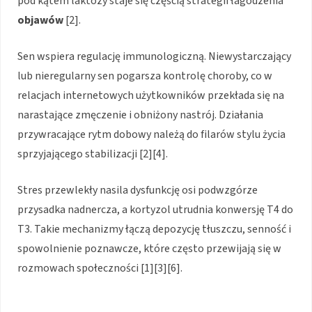
pod kątem laktozy staje się częścią strategii łagodzenia
objawów
[2].
Sen wspiera regulację immunologiczną. Niewystarczający
lub nieregularny sen pogarsza kontrolę choroby, co w
relacjach internetowych użytkowników przekłada się na
narastające zmęczenie i obniżony nastrój. Działania
przywracające rytm dobowy należą do filarów stylu życia
sprzyjającego stabilizacji [2][4].
Stres przewlekły nasila dysfunkcję osi podwzgórze
przysadka nadnercza, a kortyzol utrudnia konwersję T4 do
T3. Takie mechanizmy łączą depozycję tłuszczu, senność i
spowolnienie poznawcze, które często przewijają się w
rozmowach społeczności [1][3][6].