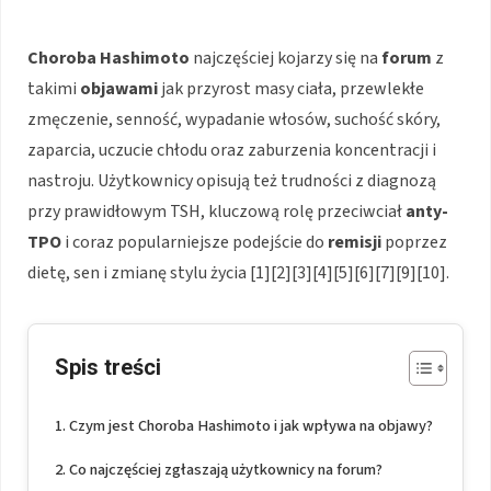
Choroba Hashimoto
najczęściej kojarzy się na
forum
z
takimi
objawami
jak przyrost masy ciała, przewlekłe
zmęczenie, senność, wypadanie włosów, suchość skóry,
zaparcia, uczucie chłodu oraz zaburzenia koncentracji i
nastroju. Użytkownicy opisują też trudności z diagnozą
przy prawidłowym TSH, kluczową rolę przeciwciał
anty-
TPO
i coraz popularniejsze podejście do
remisji
poprzez
dietę, sen i zmianę stylu życia [1][2][3][4][5][6][7][9][10].
Spis treści
Czym jest Choroba Hashimoto i jak wpływa na objawy?
Co najczęściej zgłaszają użytkownicy na forum?