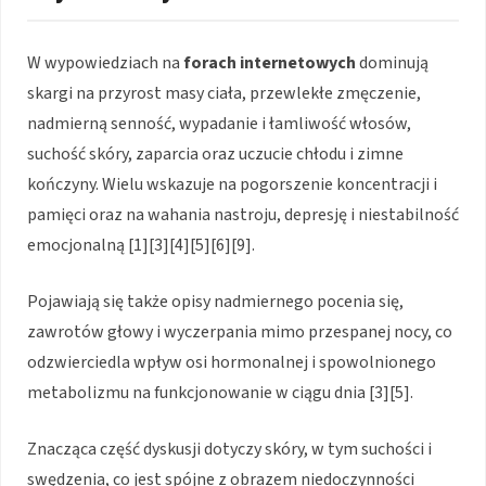
W wypowiedziach na
forach internetowych
dominują
skargi na przyrost masy ciała, przewlekłe zmęczenie,
nadmierną senność, wypadanie i łamliwość włosów,
suchość skóry, zaparcia oraz uczucie chłodu i zimne
kończyny. Wielu wskazuje na pogorszenie koncentracji i
pamięci oraz na wahania nastroju, depresję i niestabilność
emocjonalną [1][3][4][5][6][9].
Pojawiają się także opisy nadmiernego pocenia się,
zawrotów głowy i wyczerpania mimo przespanej nocy, co
odzwierciedla wpływ osi hormonalnej i spowolnionego
metabolizmu na funkcjonowanie w ciągu dnia [3][5].
Znacząca część dyskusji dotyczy skóry, w tym suchości i
swędzenia, co jest spójne z obrazem niedoczynności