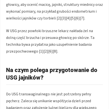
głowicy, aby ocenić macicę, jajniki, struktury miednicy oraz
wykonać pomiary, na przykład grubości endometrium i
wielkości jajników czy torbieli [2][3][4][5][6][7].
W USG przez powłoki brzuszne lekarz nakłada żel na
dolną część brzucha i przesuwa głowicę po skórze. Ta
technika bywa przydatna jako uzupełnienie badania
przezpochwowego [1][2][6][8].
Na czym polega przygotowanie do
USG jajników?
Do USG transwaginalnego nie jest potrzebny pełny
pęcherz. Zaleca się unikanie współżycia dzień przed
badaniem oraz założenie luźnej bielizny dla większego