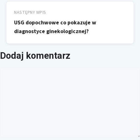
NASTĘPNY WPIS
USG dopochwowe co pokazuje w
diagnostyce ginekologicznej?
Dodaj komentarz
Komentarz