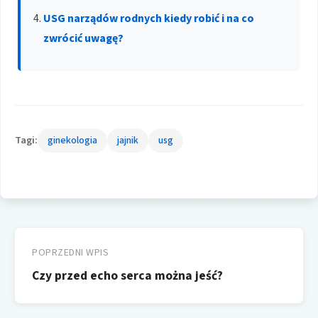
USG narządów rodnych kiedy robić i na co
zwrócić uwagę?
Tagi:
ginekologia
jajnik
usg
Nawigacja
wpisu
POPRZEDNI WPIS
Czy przed echo serca można jeść?