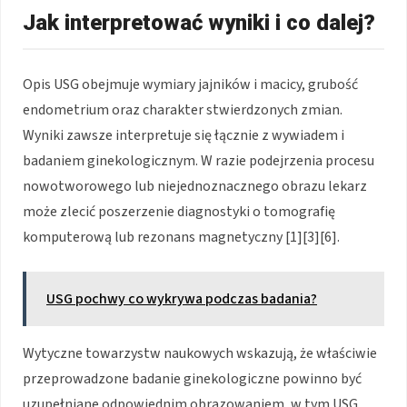
Jak interpretować wyniki i co dalej?
Opis USG obejmuje wymiary jajników i macicy, grubość
endometrium oraz charakter stwierdzonych zmian.
Wyniki zawsze interpretuje się łącznie z wywiadem i
badaniem ginekologicznym. W razie podejrzenia procesu
nowotworowego lub niejednoznacznego obrazu lekarz
może zlecić poszerzenie diagnostyki o tomografię
komputerową lub rezonans magnetyczny [1][3][6].
USG pochwy co wykrywa podczas badania?
Wytyczne towarzystw naukowych wskazują, że właściwie
przeprowadzone badanie ginekologiczne powinno być
uzupełniane odpowiednim obrazowaniem, w tym USG