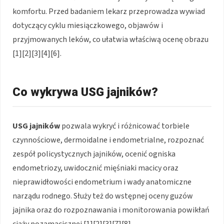
komfortu. Przed badaniem lekarz przeprowadza wywiad
dotyczący cyklu miesiączkowego, objawów i
przyjmowanych leków, co ułatwia właściwą ocenę obrazu
[1][2][3][4][6].
Co wykrywa USG jajników?
USG jajników
pozwala wykryć i różnicować torbiele
czynnościowe, dermoidalne i endometrialne, rozpoznać
zespół policystycznych jajników, ocenić ogniska
endometriozy, uwidocznić mięśniaki macicy oraz
nieprawidłowości endometrium i wady anatomiczne
narządu rodnego. Służy też do wstępnej oceny guzów
jajnika oraz do rozpoznawania i monitorowania powikłań
ciąży pozamacicznej [1][2][3][7][8].