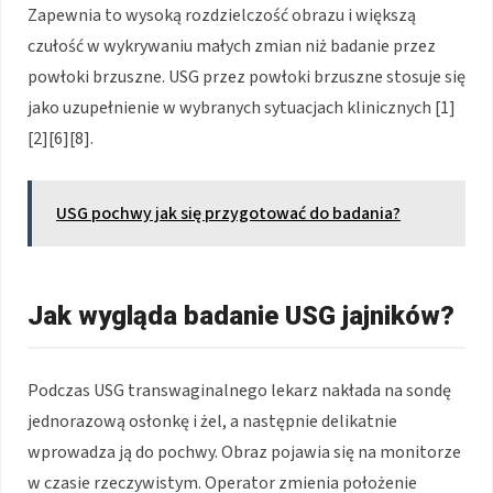
Zapewnia to wysoką rozdzielczość obrazu i większą
czułość w wykrywaniu małych zmian niż badanie przez
powłoki brzuszne. USG przez powłoki brzuszne stosuje się
jako uzupełnienie w wybranych sytuacjach klinicznych [1]
[2][6][8].
USG pochwy jak się przygotować do badania?
Jak wygląda badanie USG jajników?
Podczas USG transwaginalnego lekarz nakłada na sondę
jednorazową osłonkę i żel, a następnie delikatnie
wprowadza ją do pochwy. Obraz pojawia się na monitorze
w czasie rzeczywistym. Operator zmienia położenie