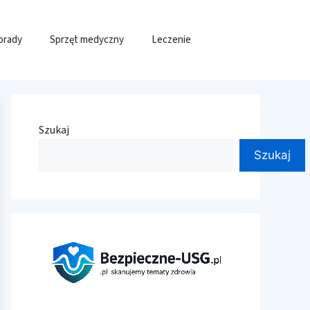
orady
Sprzęt medyczny
Leczenie
Szukaj
Szukaj