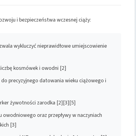
ozwoju i bezpieczeństwa wczesnej ciąży:
pozwala wykluczyć nieprawidłowe umiejscowienie
liczbę kosmówek i owodni [2]
 do precyzyjnego datowania wieku ciążowego i
rker żywotności zarodka [2][3][5]
łynu owodniowego oraz przepływy w naczyniach
ich [3]