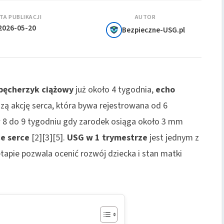
TA PUBLIKACJI
AUTOR
2026-05-20
Bezpieczne-USG.pl
pęcherzyk ciążowy
już około 4 tygodnia,
echo
zą akcję serca, która bywa rejestrowana od 6
w 8 do 9 tygodniu gdy zarodek osiąga około 3 mm
ce serce
[2][3][5].
USG w 1 trymestrze
jest jednym z
apie pozwala ocenić rozwój dziecka i stan matki