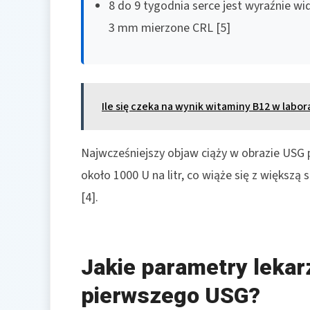
8 do 9 tygodnia serce jest wyraźnie w
3 mm mierzone CRL [5]
Ile się czeka na wynik witaminy B12 w labo
Najwcześniejszy objaw ciąży w obrazie USG 
około 1000 U na litr, co wiąże się z większ
[4].
Jakie parametry lekar
pierwszego USG?