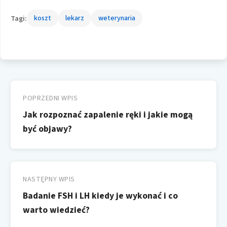
Tagi:
koszt
lekarz
weterynaria
Nawigacja
wpisu
POPRZEDNI WPIS
Jak rozpoznać zapalenie ręki i jakie mogą
być objawy?
NASTĘPNY WPIS
Badanie FSH i LH kiedy je wykonać i co
warto wiedzieć?