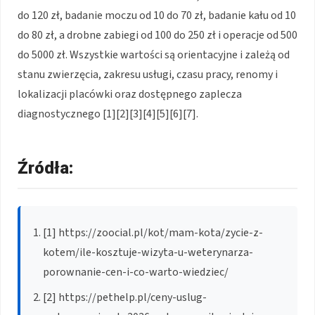
do 120 zł, badanie moczu od 10 do 70 zł, badanie kału od 10
do 80 zł, a drobne zabiegi od 100 do 250 zł i operacje od 500
do 5000 zł. Wszystkie wartości są orientacyjne i zależą od
stanu zwierzęcia, zakresu usługi, czasu pracy, renomy i
lokalizacji placówki oraz dostępnego zaplecza
diagnostycznego [1][2][3][4][5][6][7].
Źródła:
[1] https://zoocial.pl/kot/mam-kota/zycie-z-
kotem/ile-kosztuje-wizyta-u-weterynarza-
porownanie-cen-i-co-warto-wiedziec/
[2] https://pethelp.pl/ceny-uslug-