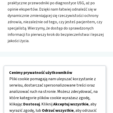
praktyczne przewodniki po diagnostyce USG, aż po
opinie ekspertów. Dzięki nam łatwiej odnaleźć się w
dynamicznie zmieniającej się rzeczywistości ochrony
zdrowia, niezależnie od tego, czy jesteś pacjentem, czy
specjalistą. Wierzymy, że dostęp do sprawdzonych
informacji to pierwszy krok do bezpieczeństwa i lepszej
jakości życia.
Nawigacja
Cenimy prywatność użytkowników
Pliki cookie pomagają nam ulepszać korzystanie z
O nas
serwisu, dostarczać spersonalizowane treści oraz
Kontakt
analizować ruch na stronie. Możesz zdecydować, na
które kategorie plików cookie wyrażasz zgodę,
Mapa strony
klikając
Dostosuj
. Kliknij
Akceptuj wszystkie
, aby
Polityka prywatności
wyrazić zgodę, lub
Odrzuć wszystkie
, aby odrzucić