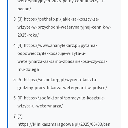
weterynaryjnych-2026-pelny-cennik-wizyt-i-
badan/
[3] https://pethelp.pl/jakie-sa-koszty-za-
wizyte-w-przychodni-weterynaryjnej-cennik-w-
2025-roku/
[4] https://www.znanylekarz.pl/pytania-
odpowiedzi/ile-kosztuje-wizyta-u-
weterynarza-za-samo-zbadanie-psa-czy-cos-
mu-dolega
[5] https://vetpol.org.pl/wycena-kosztu-
godziny-pracy-lekarza-weterynarii-w-polsce/
[6] https://zoofaktor.pl/porady/ile-kosztuje-
wizyta-u-weterynarza/
[7]
https://klinikaszmaragdowa.pl/2025/06/03/cen