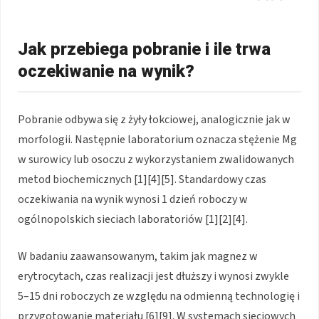
Jak przebiega pobranie i ile trwa
oczekiwanie na wynik?
Pobranie odbywa się z żyły łokciowej, analogicznie jak w
morfologii. Następnie laboratorium oznacza stężenie Mg
w surowicy lub osoczu z wykorzystaniem zwalidowanych
metod biochemicznych [1][4][5]. Standardowy czas
oczekiwania na wynik wynosi 1 dzień roboczy w
ogólnopolskich sieciach laboratoriów [1][2][4].
W badaniu zaawansowanym, takim jak magnez w
erytrocytach, czas realizacji jest dłuższy i wynosi zwykle
5–15 dni roboczych ze względu na odmienną technologię i
przygotowanie materiału [6][9]. W systemach sieciowych