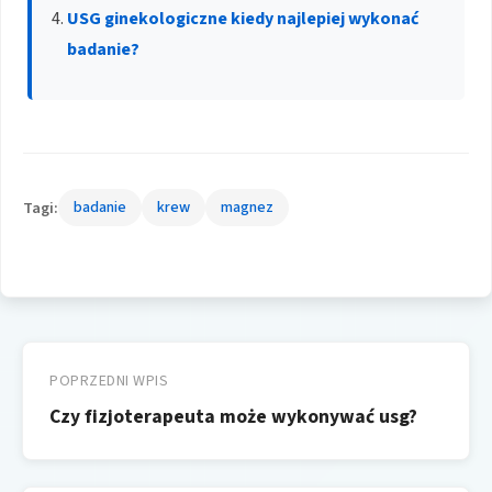
USG ginekologiczne kiedy najlepiej wykonać
badanie?
Tagi:
badanie
krew
magnez
Nawigacja
wpisu
POPRZEDNI WPIS
Czy fizjoterapeuta może wykonywać usg?