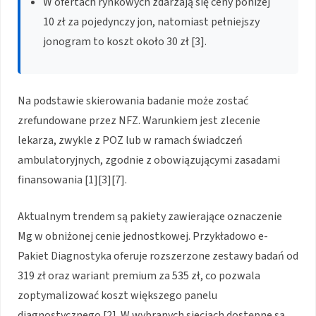
W ofertach rynkowych zdarzają się ceny poniżej
10 zł za pojedynczy jon, natomiast pełniejszy
jonogram to koszt około 30 zł [3].
Na podstawie skierowania badanie może zostać
zrefundowane przez NFZ. Warunkiem jest zlecenie
lekarza, zwykle z POZ lub w ramach świadczeń
ambulatoryjnych, zgodnie z obowiązującymi zasadami
finansowania [1][3][7].
Aktualnym trendem są pakiety zawierające oznaczenie
Mg w obniżonej cenie jednostkowej. Przykładowo e-
Pakiet Diagnostyka oferuje rozszerzone zestawy badań od
319 zł oraz wariant premium za 535 zł, co pozwala
zoptymalizować koszt większego panelu
diagnostycznego [2]. W wybranych sieciach dostępne są