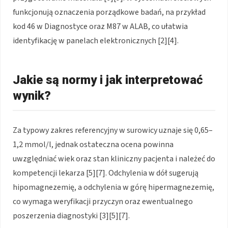
funkcjonują oznaczenia porządkowe badań, na przykład
kod 46 w Diagnostyce oraz M87 w ALAB, co ułatwia
identyfikację w panelach elektronicznych [2][4].
Jakie są normy i jak interpretować
wynik?
Za typowy zakres referencyjny w surowicy uznaje się 0,65–
1,2 mmol/l, jednak ostateczna ocena powinna
uwzględniać wiek oraz stan kliniczny pacjenta i należeć do
kompetencji lekarza [5][7]. Odchylenia w dół sugerują
hipomagnezemię, a odchylenia w górę hipermagnezemię,
co wymaga weryfikacji przyczyn oraz ewentualnego
poszerzenia diagnostyki [3][5][7].