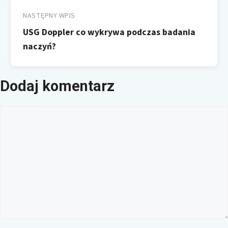
NASTĘPNY WPIS
USG Doppler co wykrywa podczas badania
naczyń?
Dodaj komentarz
Komentarz