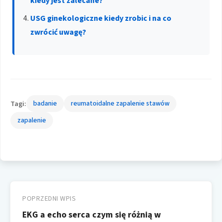
kiedy jest zalecane?
USG ginekologiczne kiedy zrobic i na co
zwrócić uwagę?
Tagi:
badanie
reumatoidalne zapalenie stawów
zapalenie
Nawigacja
wpisu
POPRZEDNI WPIS
EKG a echo serca czym się różnią w