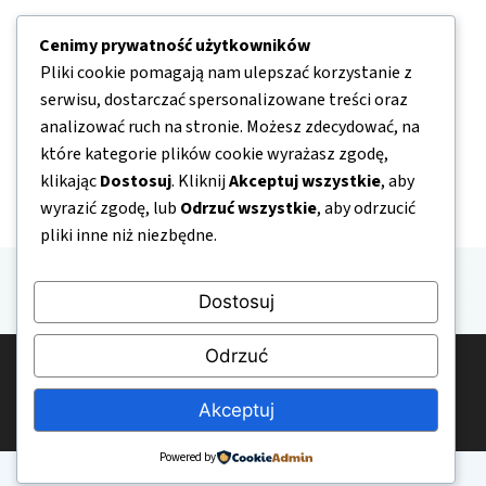
Nawigacja
Cenimy prywatność użytkowników
Pliki cookie pomagają nam ulepszać korzystanie z
O nas
serwisu, dostarczać spersonalizowane treści oraz
analizować ruch na stronie. Możesz zdecydować, na
Kontakt
które kategorie plików cookie wyrażasz zgodę,
Mapa strony
klikając
Dostosuj
. Kliknij
Akceptuj wszystkie
, aby
Polityka prywatności
wyrazić zgodę, lub
Odrzuć wszystkie
, aby odrzucić
pliki inne niż niezbędne.
Dostosuj
Odrzuć
© 2026 Bezpieczne-USG.pl
Polityka prywatności
Regulamin
Kontakt
O nas
Akceptuj
Powered by