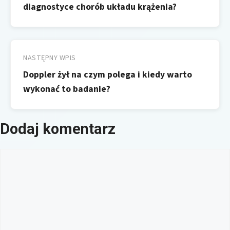
diagnostyce chorób układu krążenia?
NASTĘPNY WPIS
Doppler żył na czym polega i kiedy warto
wykonać to badanie?
Dodaj komentarz
Komentarz