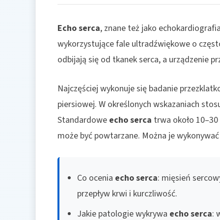
Echo serca
, znane też jako echokardiograf
wykorzystujące fale ultradźwiękowe o częst
odbijają się od tkanek serca, a urządzenie 
Najczęściej wykonuje się badanie przezklatko
piersiowej. W określonych wskazaniach stosu
Standardowe
echo serca
trwa około 10–30 m
może być powtarzane. Można je wykonywać u 
Co ocenia
echo serca
: mięsień sercowy
przepływ krwi i kurczliwość.
Jakie patologie wykrywa
echo serca
: 