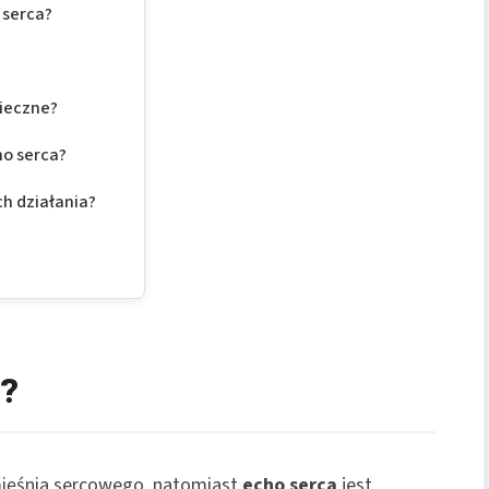
 serca?
pieczne?
ho serca?
h działania?
a?
mięśnia sercowego, natomiast
echo serca
jest