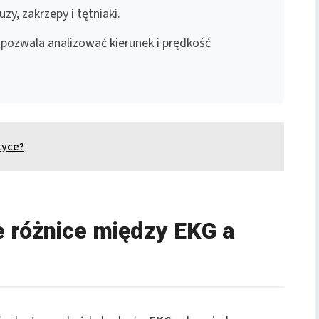
y, zakrzepy i tętniaki.
pozwala analizować kierunek i prędkość
tyce?
e różnice między EKG a