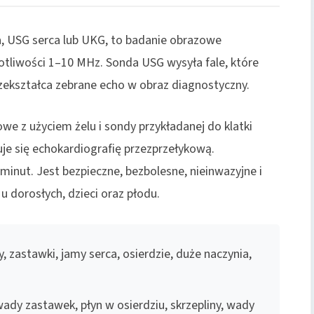
ia, USG serca lub UKG, to badanie obrazowe
otliwości 1–10 MHz. Sonda USG wysyła fale, które
przekształca zebrane echo w obraz diagnostyczny.
we z użyciem żelu i sondy przykładanej do klatki
je się echokardiografię przezprzełykową.
inut. Jest bezpieczne, bezbolesne, nieinwazyjne i
dorosłych, dzieci oraz płodu.
, zastawki, jamy serca, osierdzie, duże naczynia,
wady zastawek, płyn w osierdziu, skrzepliny, wady