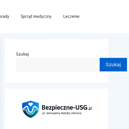
orady
Sprzęt medyczny
Leczenie
Szukaj
Szukaj