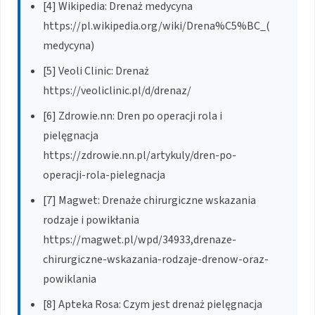
[4] Wikipedia: Drenaż medycyna
https://pl.wikipedia.org/wiki/Drena%C5%BC_(
medycyna)
[5] Veoli Clinic: Drenaż
https://veoliclinic.pl/d/drenaz/
[6] Zdrowie.nn: Dren po operacji rola i
pielęgnacja
https://zdrowie.nn.pl/artykuly/dren-po-
operacji-rola-pielegnacja
[7] Magwet: Drenaże chirurgiczne wskazania
rodzaje i powikłania
https://magwet.pl/wpd/34933,drenaze-
chirurgiczne-wskazania-rodzaje-drenow-oraz-
powiklania
[8] Apteka Rosa: Czym jest drenaż pielęgnacja