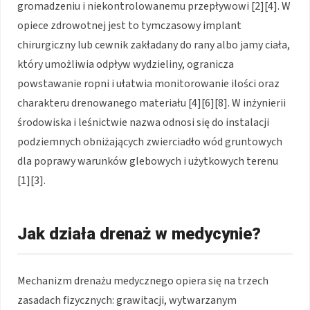
gromadzeniu i niekontrolowanemu przepływowi [2][4]. W
opiece zdrowotnej jest to tymczasowy implant
chirurgiczny lub cewnik zakładany do rany albo jamy ciała,
który umożliwia odpływ wydzieliny, ogranicza
powstawanie ropni i ułatwia monitorowanie ilości oraz
charakteru drenowanego materiału [4][6][8]. W inżynierii
środowiska i leśnictwie nazwa odnosi się do instalacji
podziemnych obniżających zwierciadło wód gruntowych
dla poprawy warunków glebowych i użytkowych terenu
[1][3].
Jak działa drenaż w medycynie?
Mechanizm drenażu medycznego opiera się na trzech
zasadach fizycznych: grawitacji, wytwarzanym