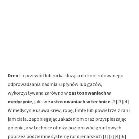
Dren
to przewód lub rurka służąca do kontrolowanego
odprowadzania nadmiaru płynów lub gazów,
wykorzystywana zarówno w
zastosowaniach w
medycynie
, jak i w
zastosowaniach w technice
[2][3][4].
W medycynie usuwa krew, ropę, limfę lub powietrze z ran i
jam ciała, zapobiegając zakażeniom oraz przyspieszając
gojenie, a w technice obniża poziom wód gruntowych
poprzez podziemne systemy rur drenarskich [1][2][4][6]