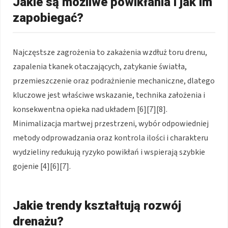
Jakie są możliwe powikłania i jak im
zapobiegać?
Najczęstsze zagrożenia to zakażenia wzdłuż toru drenu,
zapalenia tkanek otaczających, zatykanie światła,
przemieszczenie oraz podrażnienie mechaniczne, dlatego
kluczowe jest właściwe wskazanie, technika założenia i
konsekwentna opieka nad układem [6][7][8].
Minimalizacja martwej przestrzeni, wybór odpowiedniej
metody odprowadzania oraz kontrola ilości i charakteru
wydzieliny redukują ryzyko powikłań i wspierają szybkie
gojenie [4][6][7].
Jakie trendy kształtują rozwój
drenażu?