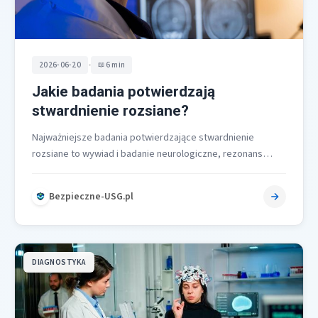
•
2026-06-20
6 min
Jakie badania potwierdzają
stwardnienie rozsiane?
Najważniejsze badania potwierdzające stwardnienie
rozsiane to wywiad i badanie neurologiczne, rezonans
magnetyczny mózgu i rdzenia oraz badanie płynu
mózgowo-rdzeniowego po…
Bezpieczne-USG.pl
DIAGNOSTYKA