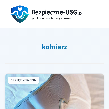
Przejdź
do
Menu
treści
kołnierz
SPRZĘT MEDYCZNY