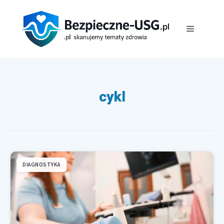
Przejdź
do
Menu
treści
cykl
DIAGNOSTYKA