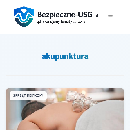
Przejdź
do
Menu
treści
akupunktura
SPRZĘT MEDYCZNY